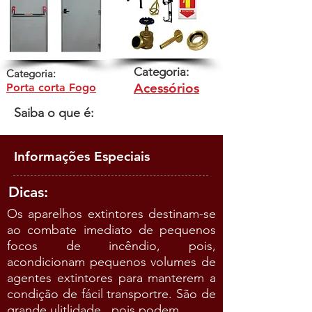
Categoria:
Categoria:
Acessórios
Porta corta Fogo
Saiba o que é:
Informações Especiais
Dicas:
Os aparelhos extintores destinam-se
ao combate imediato de pequenos
focos de incêndio, pois,
acondicionam pequenos volumes de
agentes extintores para manterem a
condição de fácil transportre. São de
grande ulitlidade, pois podem...