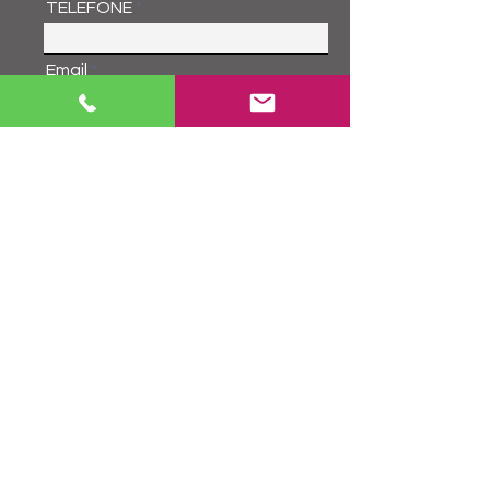
TELEFONE
Email
MENSAGEM
11 2949-9794
/
11 9.9873-
6834
Enviar
Obrigado por enviar!